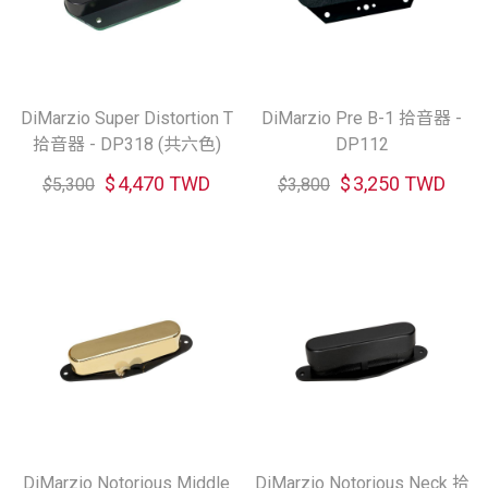
DiMarzio Super Distortion T
DiMarzio Pre B-1 拾音器 -
拾音器 - DP318 (共六色)
DP112
$
4,470 TWD
$
3,250 TWD
$
5,300
$
3,800
DiMarzio Notorious Middle
DiMarzio Notorious Neck 拾