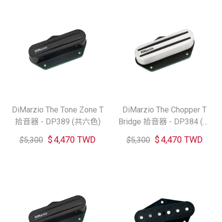
DiMarzio The Tone Zone T
DiMarzio The Chopper T
拾音器 - DP389 (共六色)
Bridge 拾音器 - DP384 (共
六色)
$
4,470 TWD
$
4,470 TWD
$
5,300
$
5,300