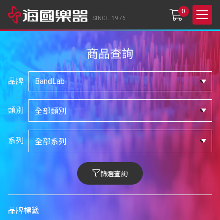
0
SINCE 1976
商品查詢
品牌
類別
系列
篩選查詢
品牌標籤