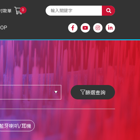
0
付款單
HOP
篩選查詢
藍牙喇叭/耳機