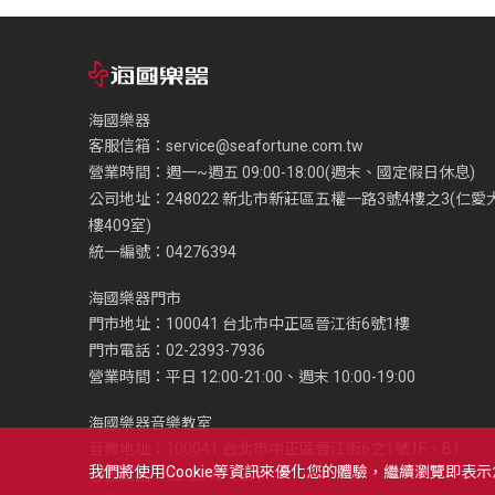
海國樂器
客服信箱：
service@seafortune.com.tw
營業時間：週一~週五 09:00-18:00(週末、國定假日休息)
公司地址：248022 新北市新莊區五權一路3號4樓之3(仁愛
樓409室)
統一編號：04276394
海國樂器門市
門市地址：100041 台北市中正區晉江街6號1樓
門市電話：02-2393-7936
營業時間：平日 12:00-21:00、週末 10:00-19:00
海國樂器音樂教室
音教地址：100041 台北市中正區晉江街6之1號1F、B1
我們將使用cookie等資訊來優化您的體驗，繼續瀏覽即表
音教電話：02-2393-1279