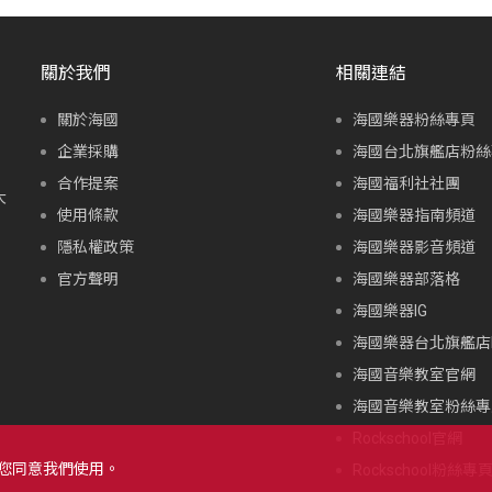
關於我們
相關連結
關於海國
海國樂器粉絲專頁
企業採購
海國台北旗艦店粉絲
合作提案
海國福利社社團
大
使用條款
海國樂器指南頻道
隱私權政策
海國樂器影音頻道
官方聲明
海國樂器部落格
海國樂器IG
海國樂器台北旗艦店I
海國音樂教室官網
海國音樂教室粉絲專
Rockschool官網
示您同意我們使用。
Rockschool粉絲專