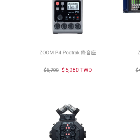
ZOOM P4 Podtrak 錄音座
$
5,980 TWD
$
6,700
$