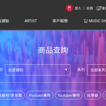
登入
註冊
填
售據點
ARTIST
客戶服務
MUSIC S
商品查詢
別
系列
音器材/麥克風
Podcast專用
Youtuber專用
效果器