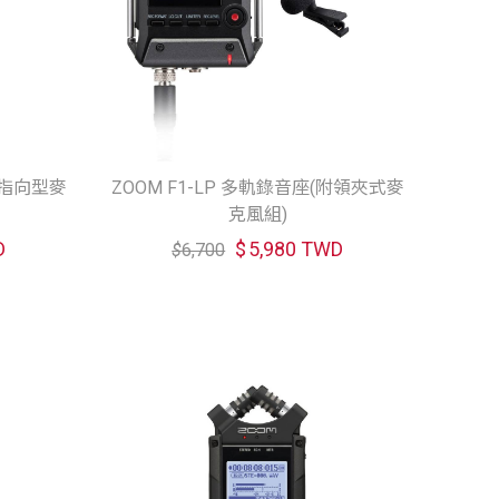
附指向型麥
ZOOM F1-LP 多軌錄音座(附領夾式麥
克風組)
D
$
5,980 TWD
$
6,700