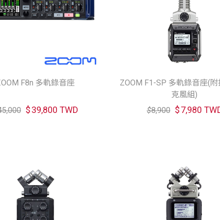
ZOOM F8n 多軌錄音座
ZOOM F1-SP 多軌錄音座(
克風組)
$
39,800 TWD
$
7,980 TW
45,000
$
8,900