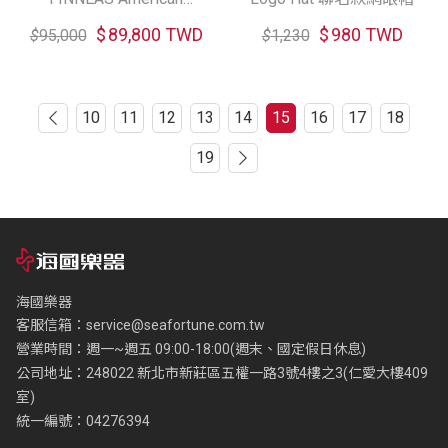
Acoustasonic Telecaster 電
$
89,800 TWD
$
980 TWD
$
95,000
$
1,230
木吉他
10
11
12
13
14
15
16
17
18
19
海國樂器
客服信箱：
service@seafortune.com.tw
營業時間：週一~週五 09:00-18:00(週末、國定假日休息)
公司地址：248022 新北市新莊區五權一路3號4樓之3(仁愛大樓409
室)
統一編號：04276394