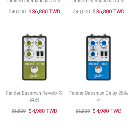
Limited International Color
Limited International Color
Stratocaster Rosewood 電
Telecaster Maple 電吉他 (共
$
36,800 TWD
$
36,800 TWD
$
40,000
$
40,000
吉他 (共二色)
二色)
Fender Bassman Reverb 效
Fender Bassman Delay 效果
果器
器
$
4,980 TWD
$
4,980 TWD
$
6,800
$
6,800