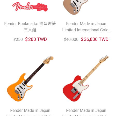
Fender Bookmarks 造型書籤
Fender Made in Japan
三入組
Limited International Color
Stratocaster Maple 電吉他
$
280 TWD
$
36,800 TWD
$
350
$
40,000
(共三色)
Fender Made in Japan
Fender Made in Japan