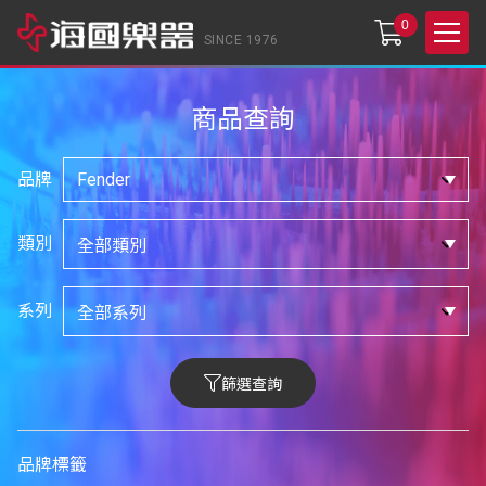
0
SINCE 1976
商品查詢
品牌
類別
系列
篩選查詢
品牌標籤