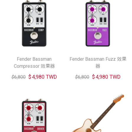
Fender Bassman
Fender Bassman Fuzz 效果
Compressor 效果器
器
$
4,980 TWD
$
4,980 TWD
$
6,800
$
6,800