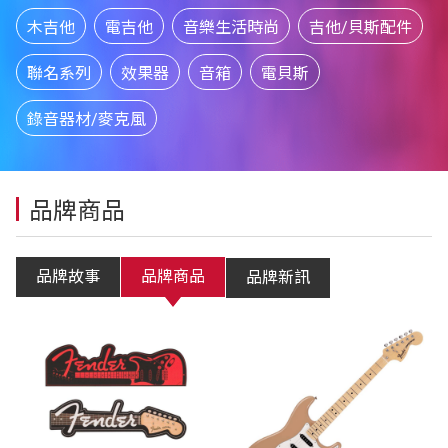
木吉他
電吉他
音樂生活時尚
吉他/貝斯配件
聯名系列
效果器
音箱
電貝斯
錄音器材/麥克風
品牌商品
品牌故事
品牌商品
品牌新訊