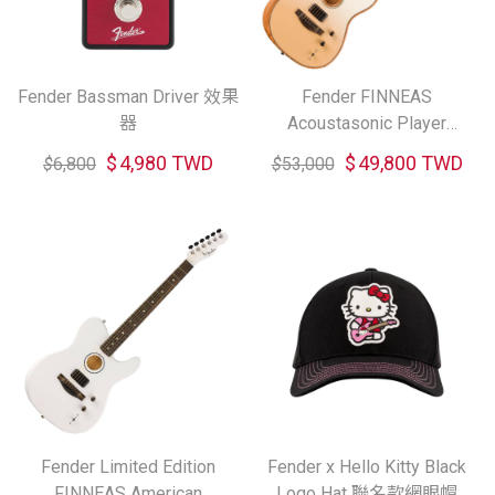
Fender Bassman Driver 效果
Fender FINNEAS
器
Acoustasonic Player
Telecaster 電木吉他
$
4,980 TWD
$
49,800 TWD
$
6,800
$
53,000
Fender Limited Edition
Fender x Hello Kitty Black
FINNEAS American
Logo Hat 聯名款網眼帽