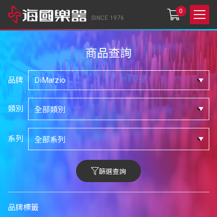
0
SINCE 1976
商品查詢
品牌
類別
系列
篩選查詢
品牌標籤