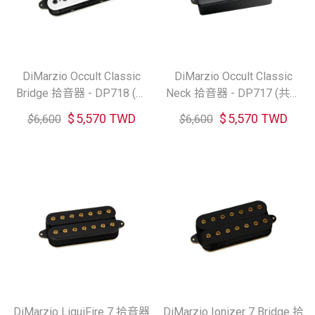
DiMarzio Occult Classic
DiMarzio Occult Classic
Bridge 拾音器 - DP718 (共
Neck 拾音器 - DP717 (共五
五色)
色)
$
5,570 TWD
$
5,570 TWD
$
6,600
$
6,600
DiMarzio LiquiFire 7 拾音器
DiMarzio Ionizer 7 Bridge 拾