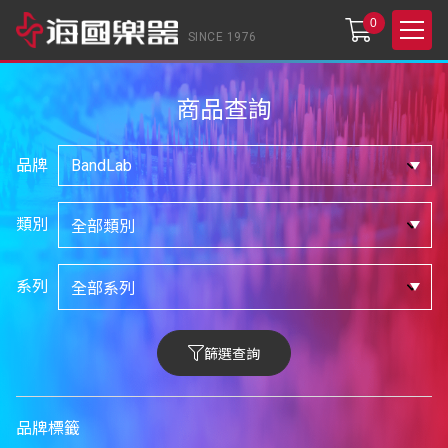
0
SINCE 1976
商品查詢
品牌
類別
系列
篩選查詢
品牌標籤