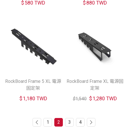
$
580 TWD
$
880 TWD
RockBoard Frame 5 XL 電源
RockBoard Frame XL 電源固
固定架
定架
$
1,180 TWD
$
1,280 TWD
$
1,540
1
2
3
4