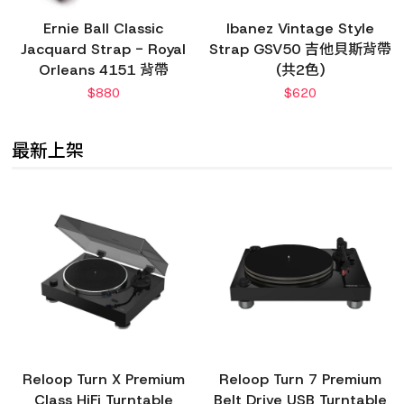
Ernie Ball Classic
Ibanez Vintage Style
Jacquard Strap - Royal
Strap GSV50 吉他貝斯背帶
Orleans 4151 背帶
(共2色)
$
880
$
620
最新上架
Reloop Turn X Premium
Reloop Turn 7 Premium
Class HiFi Turntable
Belt Drive USB Turntable