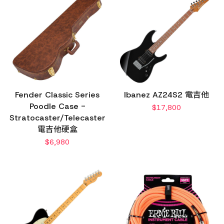
Fender Classic Series
Ibanez AZ24S2 電吉他
Poodle Case -
$
17,800
Stratocaster/Telecaster
電吉他硬盒
$
6,980