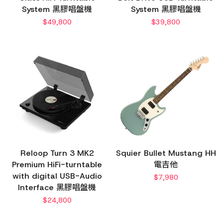
System 黑膠唱盤機
System 黑膠唱盤機
$
49,800
$
39,800
Reloop Turn 3 MK2
Squier Bullet Mustang HH
Premium HiFi-turntable
電吉他
with digital USB-Audio
$
7,980
Interface 黑膠唱盤機
$
24,800