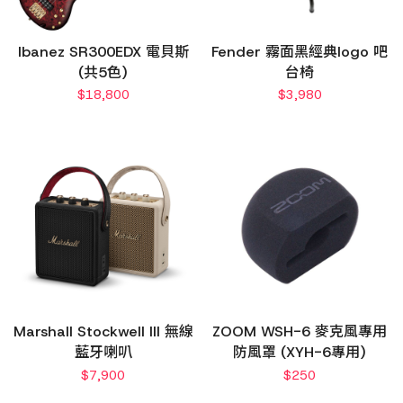
Ibanez SR300EDX 電貝斯
Fender 霧面黑經典logo 吧
(共5色)
台椅
$
18,800
$
3,980
Marshall Stockwell III 無線
ZOOM WSH-6 麥克風專用
藍牙喇叭
防風罩 (XYH-6專用)
$
7,900
$
250