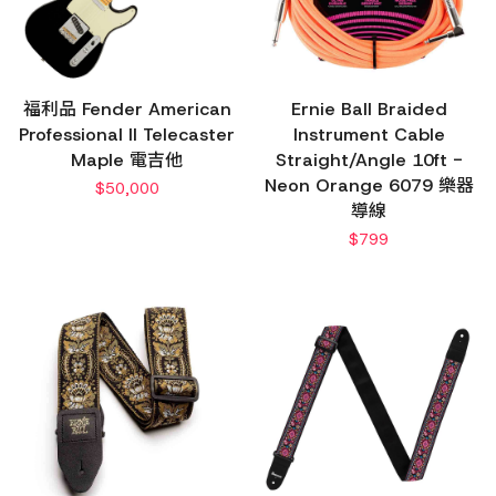
福利品 Fender American
Ernie Ball Braided
Professional II Telecaster
Instrument Cable
Maple 電吉他
Straight/Angle 10ft -
Neon Orange 6079 樂器
$
50,000
導線
$
799