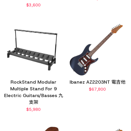
$
3,600
RockStand Modular
Ibanez AZ2203NT 電吉他
Multiple Stand For 9
$
67,800
Electric Guitars/Basses 九
支架
$
5,980