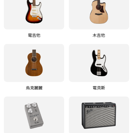
電吉他
木吉他
烏克麗麗
電貝斯