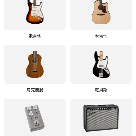
電吉他
木吉他
烏克麗麗
電貝斯