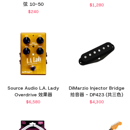
弦 10-50
$
1,280
$
240
Source Audio L.A. Lady
DiMarzio Injector Bridge
Overdrive 效果器
拾音器 - DP423 (共三色)
$
6,580
$
4,300