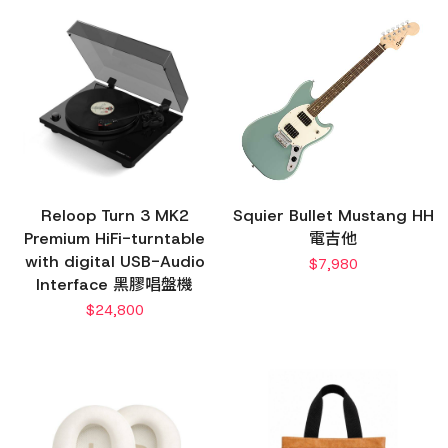
Reloop Turn 3 MK2
Squier Bullet Mustang HH
Premium HiFi-turntable
電吉他
with digital USB-Audio
$
7,980
Interface 黑膠唱盤機
$
24,800