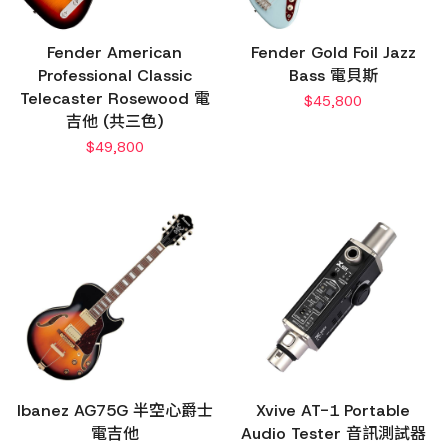
Fender American
Fender Gold Foil Jazz
Professional Classic
Bass 電貝斯
Telecaster Rosewood 電
$
45,800
吉他 (共三色)
$
49,800
Ibanez AG75G 半空心爵士
Xvive AT-1 Portable
電吉他
Audio Tester 音訊測試器