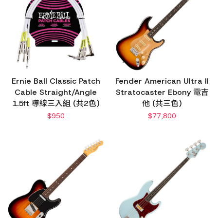
Ernie Ball Classic Patch
Fender American Ultra II
Cable Straight/Angle
Stratocaster Ebony 電吉
1.5ft 導線三入組 (共2色)
他 (共三色)
$
950
$
77,800