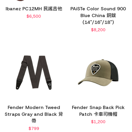
Ibanez PC12MH 民謠吉他
PAiSTe Color Sound 900
Blue China 銅鈸
$
6,500
(14"/16"/18")
$
8,200
Fender Modern Tweed
Fender Snap Back Pick
Straps Gray and Black 背
Patch 卡車司機帽
帶
$
1,200
$
799