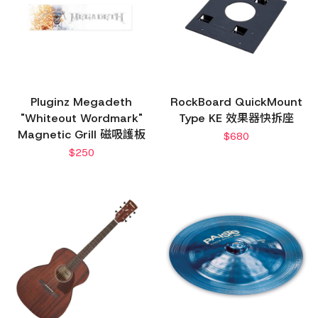
Pluginz Megadeth
RockBoard QuickMount
"Whiteout Wordmark"
Type KE 效果器快拆座
Magnetic Grill 磁吸護板
$
680
$
250