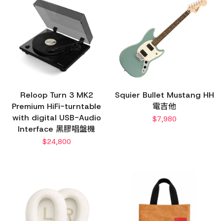
Reloop Turn 3 MK2
Squier Bullet Mustang HH
Premium HiFi-turntable
電吉他
with digital USB-Audio
$
7,980
Interface 黑膠唱盤機
$
24,800