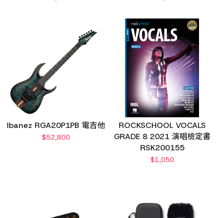
Ibanez RGA20P1PB 電吉他
ROCKSCHOOL VOCALS
GRADE 8 2021 演唱檢定書
$
52,800
RSK200155
$
1,050