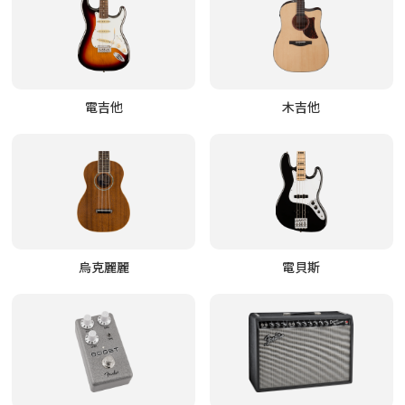
電吉他
木吉他
烏克麗麗
電貝斯