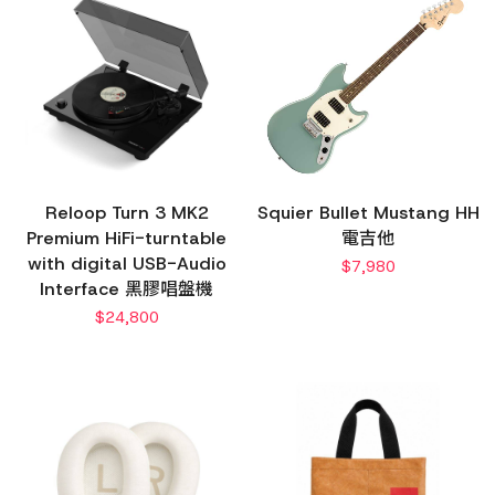
Reloop Turn 3 MK2
Squier Bullet Mustang HH
Premium HiFi-turntable
電吉他
with digital USB-Audio
$
7,980
Interface 黑膠唱盤機
$
24,800