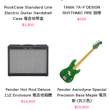
RockCase Standard Line
TAMA 7A-F DESIGN
Electric Guitar Hardshell
RHYTHMIC FIRE 鼓棒
Case 電吉他琴盒
$
395
$
2,800
Fender Hot Rod Deluxe
Fender Aerodyne Special
112 Enclosure 電吉他箱體
Precision Bass Maple 電貝
斯 (共三色)
$
16,800
$
39,800