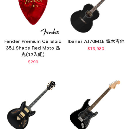
Fender Premium Celluloid
Ibanez AJ70M1E 電木吉他
351 Shape Red Moto 匹
$
13,980
克(12入組)
$
299