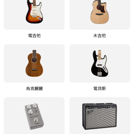
電吉他
木吉他
烏克麗麗
電貝斯