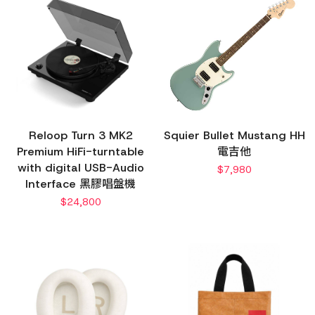
Reloop Turn 3 MK2
Squier Bullet Mustang HH
Premium HiFi-turntable
電吉他
with digital USB-Audio
$
7,980
Interface 黑膠唱盤機
$
24,800