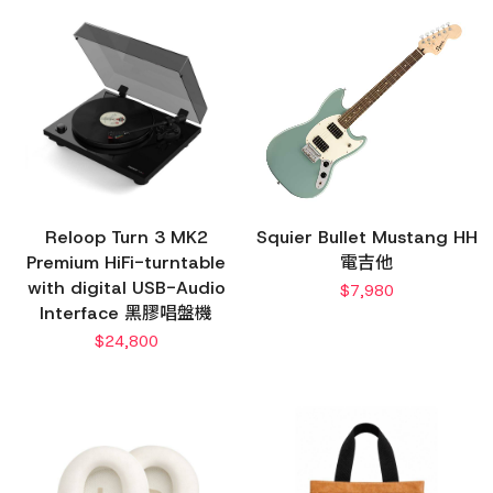
Reloop Turn 3 MK2
Squier Bullet Mustang HH
Premium HiFi-turntable
電吉他
with digital USB-Audio
$
7,980
Interface 黑膠唱盤機
$
24,800