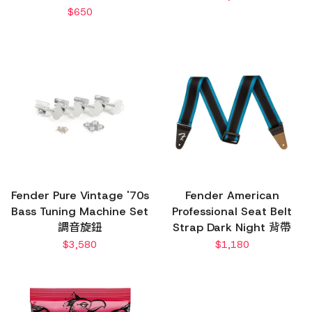
$
650
Fender Pure Vintage '70s
Fender American
Bass Tuning Machine Set
Professional Seat Belt
調音旋鈕
Strap Dark Night 背帶
$
3,580
$
1,180