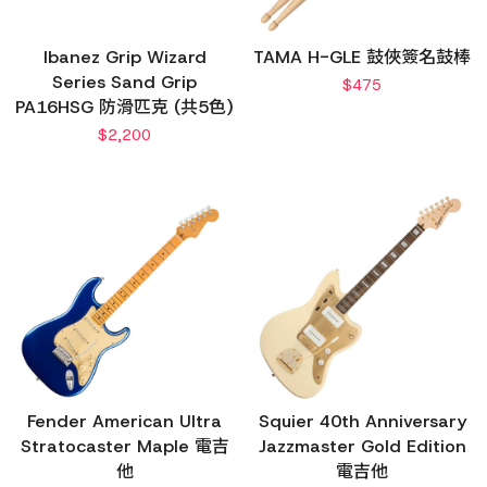
Ibanez Grip Wizard
TAMA H-GLE 鼓俠簽名鼓棒
Series Sand Grip
$
475
PA16HSG 防滑匹克 (共5色)
$
2,200
Fender American Ultra
Squier 40th Anniversary
Stratocaster Maple 電吉
Jazzmaster Gold Edition
他
電吉他