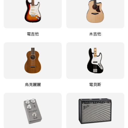
電吉他
木吉他
烏克麗麗
電貝斯