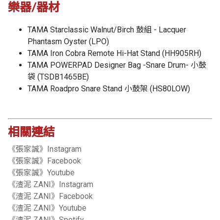
樂器/器材
TAMA Starclassic Walnut/Birch 鼓組 - Lacquer
Phantasm Oyster (LPO)
TAMA Iron Cobra Remote Hi-Hat Stand (HH905RH)
TAMA POWERPAD Designer Bag -Snare Drum- 小鼓
袋 (TSDB1465BE)
TAMA Roadpro Snare Stand 小鼓架 (HS80LOW)
相關連結
《張家誠》Instagram
《張家誠》Facebook
《張家誠》Youtube
《渣泥 ZANI》Instagram
《渣泥 ZANI》Facebook
《渣泥 ZANI》Youtube
《渣泥 ZANI》Spotify