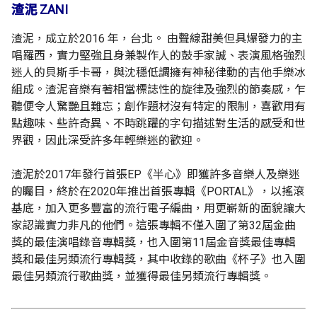
渣泥 ZANI
渣泥，成立於2016 年，台北。 由聲線甜美但具爆發力的主
唱羅西，實力堅強且身兼製作人的鼓手家誠、表演風格強烈
迷人的貝斯手卡哥，與沈穩低調擁有神秘律動的吉他手樂冰
組成。渣泥音樂有著相當標誌性的旋律及強烈的節奏感，乍
聽便令人驚艷且難忘；創作題材沒有特定的限制，喜歡用有
點趣味、些許奇異、不時跳躍的字句描述對生活的感受和世
界觀，因此深受許多年輕樂迷的歡迎。
渣泥於2017年發行首張EP《半心》即獲許多音樂人及樂迷
的矚目，終於在2020年推出首張專輯《PORTAL》，以搖滾
基底，加入更多豐富的流行電子編曲，用更嶄新的面貌讓大
家認識實力非凡的他們。這張專輯不僅入圍了第32屆金曲
獎的最佳演唱錄音專輯獎，也入圍第11屆金音獎最佳專輯
獎和最佳另類流行專輯獎，其中收錄的歌曲《杯子》也入圍
最佳另類流行歌曲獎，並獲得最佳另類流行專輯獎。