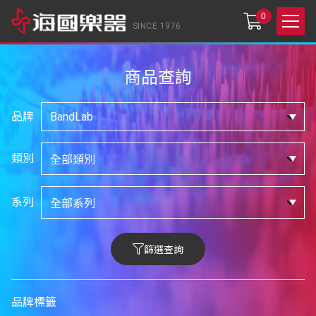
0
SINCE 1976
商品查詢
品牌
類別
系列
篩選查詢
品牌標籤